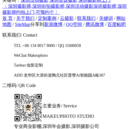
关键词：
深圳活动摄影
深圳会议摄影
深圳摄影师上门
〈 深圳摄影师,深圳街拍摄影师,深圳活动摄影
深圳摄影师,深圳
摄影师约拍上门,可预约个 〉
首 页
/
关于我们
/
定制案例
/
云摄影
/
联系我们
/
关键词
/
网站
地图
/
SiteMap
分享到
新浪微博
/
QQ空间
/
腾讯微博
/
百度帖吧
联系我们
/ Contact
TEL:+86 134 8017 8000 / QQ 11600058
WeChat:Makeuphoto
Taobao:妆影定制
ADD:龙华区大浪街道陶元社区普赞Ai智能园A栋307
二维码
/ QR Code
主要业务
/ Service
MAKEUPHOTO STUDIO
专业商业影棚,深圳年会摄影,深圳摄影公司