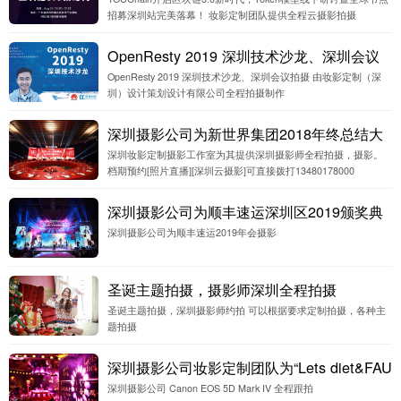
型线下研讨暨全球节点招募深圳站完美落
招募深圳站完美落幕！ 妆影定制团队提供全程云摄影拍摄
幕！深圳云摄影
OpenResty 2019 深圳技术沙龙、深圳会议
OpenResty 2019 深圳技术沙龙、深圳会议拍摄 由妆影定制（深
拍摄
圳）设计策划设计有限公司全程拍摄制作
深圳摄影公司为新世界集团2018年终总结大
深圳妆影定制摄影工作室为其提供深圳摄影师全程拍摄，摄影。
会会议全程跟拍
档期预约[照片直播][深圳云摄影]可直接拨打13480178000
深圳摄影公司为顺丰速运深圳区2019颁奖典
深圳摄影公司为顺丰速运2019年会摄影
礼进行深圳照片直播云摄影
圣诞主题拍摄，摄影师深圳全程拍摄
圣诞主题拍摄，深圳摄影师约拍 可以根据要求定制拍摄，各种主
题拍摄
深圳摄影公司妆影定制团队为“Lets diet&FAU
深圳摄影公司 Canon EOS 5D Mark IV 全程跟拍
备战双十二，买手答谢会”活动摄影全程跟拍