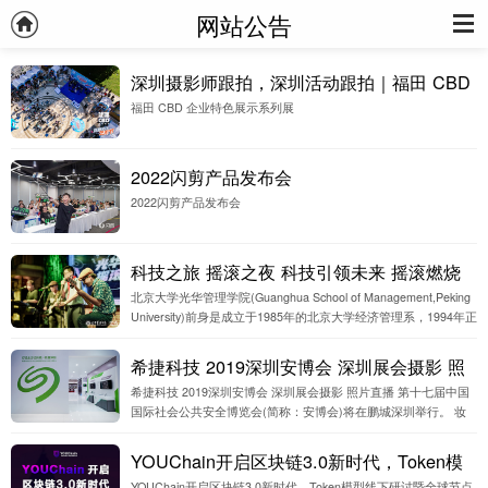
网站公告
深圳摄影师跟拍，深圳活动跟拍｜福田 CBD
福田 CBD 企业特色展示系列展
企业特色展示系列
2022闪剪产品发布会
2022闪剪产品发布会
科技之旅 摇滚之夜 科技引领未来 摇滚燃烧
北京大学光华管理学院(Guanghua School of Management,Peking
青春 北京大学光华管理学院EMBA150班 深
University)前身是成立于1985年的北京大学经济管理系，1994年正
圳图片直播 深圳摄影公司
式更名为光华管理学院。依托北京大学深厚的历史底蕴和文化积
淀，作为北大工商管理教育的主体，北京大学光华管理学院是亚
希捷科技 2019深圳安博会 深圳展会摄影 照
太地区最优秀的商学院之一
希捷科技 2019深圳安博会 深圳展会摄影 照片直播 第十七届中国
片直播
国际社会公共安全博览会(简称：安博会)将在鹏城深圳举行。 妆
影定制摄影公司应邀全程为希捷科技提供全程展会拍摄，以及颁
奖典礼发布会拍摄
YOUChain开启区块链3.0新时代，Token模
YOUChain开启区块链3.0新时代，Token模型线下研讨暨全球节点