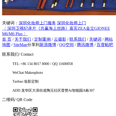
关键词：
深圳化妆师上门服务
深圳化妆师上门
〈 深圳卫视纪录片《共赢海上丝路》嘉宾ZEA
金立GIONEE
M6/M6 Plus 〉
首 页
/
关于我们
/
定制案例
/
云摄影
/
联系我们
/
关键词
/
网站
地图
/
SiteMap
分享到
新浪微博
/
QQ空间
/
腾讯微博
/
百度帖吧
联系我们
/ Contact
TEL:+86 134 8017 8000 / QQ 11600058
WeChat:Makeuphoto
Taobao:妆影定制
ADD:龙华区大浪街道陶元社区普赞Ai智能园A栋307
二维码
/ QR Code