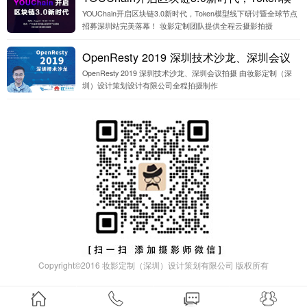
YOUChain开启区块链3.0新时代，Token模型线下研讨暨全球节点
型线下研讨暨全球节点招募深圳站完美落
招募深圳站完美落幕！ 妆影定制团队提供全程云摄影拍摄
幕！深圳云摄影
OpenResty 2019 深圳技术沙龙、深圳会议
OpenResty 2019 深圳技术沙龙、深圳会议拍摄 由妆影定制（深
拍摄
圳）设计策划设计有限公司全程拍摄制作
Copyright©
2016
妆影定制（深圳）设计策划有限公司 版权所有