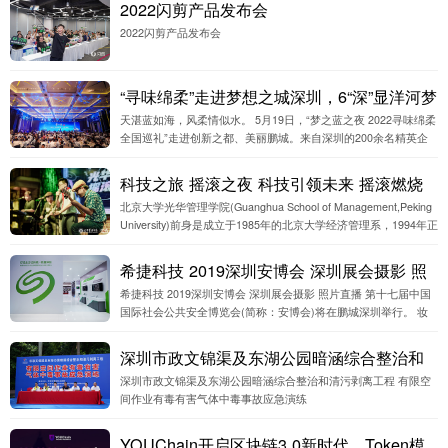
2022闪剪产品发布会
2022闪剪产品发布会
“寻味绵柔”走进梦想之城深圳，6“深”显洋河梦
天湛蓝如海，风柔情似水。 5月19日，“梦之蓝之夜 2022寻味绵柔
想底色 深圳摄影公司
全国巡礼”走进创新之都、美丽鹏城。来自深圳的200余名精英企
业家齐聚一堂，共享飘香四溢的绵柔芬芳。
科技之旅 摇滚之夜 科技引领未来 摇滚燃烧
北京大学光华管理学院(Guanghua School of Management,Peking
青春 北京大学光华管理学院EMBA150班 深
University)前身是成立于1985年的北京大学经济管理系，1994年正
圳图片直播 深圳摄影公司
式更名为光华管理学院。依托
希捷科技 2019深圳安博会 深圳展会摄影 照
希捷科技 2019深圳安博会 深圳展会摄影 照片直播 第十七届中国
片直播
国际社会公共安全博览会(简称：安博会)将在鹏城深圳举行。 妆
影定制摄影公司应邀全程为希捷科技提供全程展会拍摄，以及颁
奖典礼发布会拍
深圳市政文锦渠及东湖公园暗涵综合整治和
深圳市政文锦渠及东湖公园暗涵综合整治和清污剥离工程 有限空
清污剥离工程,有限空间作业有毒有害气体中
间作业有毒有害气体中毒事故应急演练
毒事故应急演练
YOUChain开启区块链3.0新时代，Token模