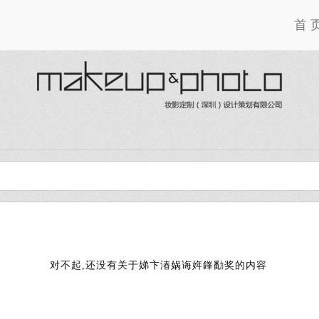
首 
对不起,还没有关于娣卞湷娲诲姩鎽勫奖的内容