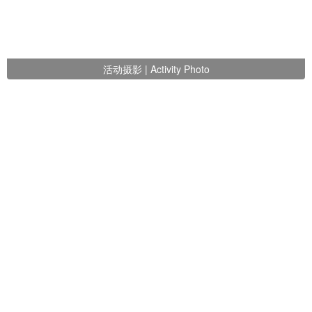
活动摄影 | Activity Photo
商务形象照 | Image Photo
商铺摄影 | Store photo