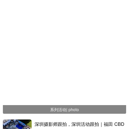
系列活动| photo
深圳摄影师跟拍，深圳活动跟拍｜福田 CBD
福田 CBD 企业特色展示系列展
企业特色展示系列
2022闪剪产品发布会
2022闪剪产品发布会
“寻味绵柔”走进梦想之城深圳，6“深”显洋河梦
天湛蓝如海，风柔情似水。 5月19日，“梦之蓝之夜 2022寻味绵柔
想底色 深圳摄影公司