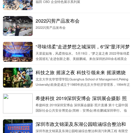
全国巡礼”走进创新之都、美丽鹏城。来自深圳的200余名精英企
业家齐聚一堂，共享飘香四溢的绵柔芬芳。
科技之旅 摇滚之夜 科技引领未来 摇滚燃烧
北京大学光华管理学院(Guanghua School of Management,Peking
青春 北京大学光华管理学院EMBA150班 深
University)前身是成立于1985年的北京大学经济管理系，1994年正
圳图片直播 深圳摄影公司
式更名为光华管理学院。依托
希捷科技 2019深圳安博会 深圳展会摄影 照
希捷科技 2019深圳安博会 深圳展会摄影 照片直播 第十七届中国
片直播
国际社会公共安全博览会(简称：安博会)将在鹏城深圳举行。 妆
影定制摄影公司应邀全程为希捷科技提供全程展会拍摄，以及颁
奖典礼发布会拍
深圳市政文锦渠及东湖公园暗涵综合整治和
深圳市政文锦渠及东湖公园暗涵综合整治和清污剥离工程 有限空
清污剥离工程,有限空间作业有毒有害气体中
间作业有毒有害气体中毒事故应急演练
毒事故应急演练
YOUChain开启区块链3.0新时代，Token模
YOUChain开启区块链3.0新时代，Token模型线下研讨暨全球节点
型线下研讨暨全球节点招募深圳站完美落
招募深圳站完美落幕！ 妆影定制团队提供全程云摄影拍摄
幕！深圳云摄影
OpenResty 2019 深圳技术沙龙、深圳会议
OpenResty 2019 深圳技术沙龙、深圳会议拍摄 由妆影定制（深
拍摄
圳）设计策划设计有限公司全程拍摄制作