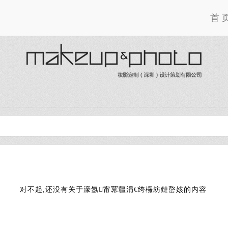
首 
对不起,还没有关于濠氬甯冪疆涓€绔欏紡鏈嶅姟的内容